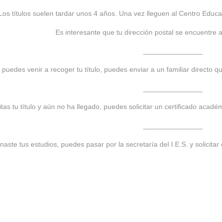
Los títulos suelen tardar unos 4 años. Una vez lleguen al Centro Educati
Es interesante que tu dirección postal se encuentre a
_______________
 puedes venir a recoger tu título, puedes enviar a un familiar directo 
_______________
itas tu título y aún no ha llegado, puedes solicitar un certificado acadé
_______________
naste tus estudios, puedes pasar por la secretaría del I.E.S. y solicitar