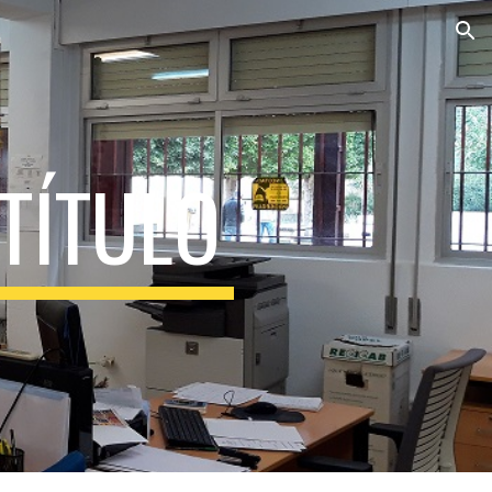
ion
 TÍTULO